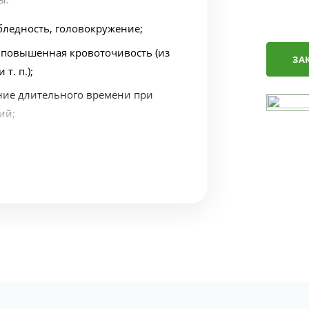
бледность, головокружение;
 повышенная кровоточивость (из
ЗА
т. п.);
ние длительного времени при
ий;
еских узлов;
при отсутствии заболеваний кожи).
«Источник» позволяет при
иагностировать заболевание и