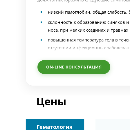
низкий гемоглобин, общая слабость, 
склонность к образованию синяков и
носа, при мелких ссадинах и травмах и 
повышенная температура тела в тече
отсутствии инфекционных заболеван
сохраняющееся увеличение лимфатич
ON-LINE КОНСУЛЬТАЦИЯ
кожный зуд после контакта с водой (
Обращение к врачу-гематологу в Клинику 
наличии этих и других симптомов точно д
своевременно начать лечение.
Цены
Гематология