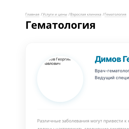
Главная
/
Услуги и цены
/
Взрослая клиника
/
Гематология
Гематология
Димов Г
Врач-гематолог
Ведущий специ
Различные заболевания могут привести к 
должны насторожить следующие симптом