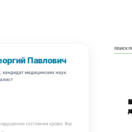
еоргий Павлович
, кандидат медицинских наук.
алист
п
нарушению состояния крови. Вас
ы: