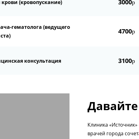
3000
 крови (кровопускание)
р
ача-гематолога (ведущего
4700
р
ста)
3100
цинская консультация
р
Давайте
Клиника «Источник» 
врачей города соче