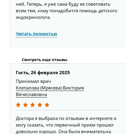
ней. Теперь, я уже сама буду ее советовать
всем тем, кому понадобится помощь детского
эндокринолога.
Читать полностью
Смотреть еще отзывы
Гость,
26 февраля 2025
Г
Принимал врач
П
Клепалова (Мрясева) Виктория
К
Вячеславовна
В
Доктора я выбрала по отзывам в интернете и
Н
могу сказать, что первичный прием прошел
в
ли
довольно хорошо. Она была внимательна.
н