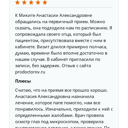
К Миките Анастасии Александровне
Б
обращались на первичный прием. Можно
о
сказать, она подходила нам по расписанию. Я
О
сопровождала своего отца, который был
в
пациентом, присутствовала вместе с ним в
п
кабинете. Визит длился примерно полчаса,
п
думаю, времени было вполне достаточно в
n
нашем случае. В кабинет пригласили по
записи, без задержек. Отзыв с сайта
Ч
prodoctorov.ru
и
Плюсы
Считаю, что на приеме все прошло хорошо.
Анастасия Александровна назначила
лечение, которое папе помогло, нам все
понравилось. Изначально, приходили к ней с
определенными жалобами. Врач провела
осмотр глаз под микроскопом, проверила
внутриглазное давление, а также зрение. По