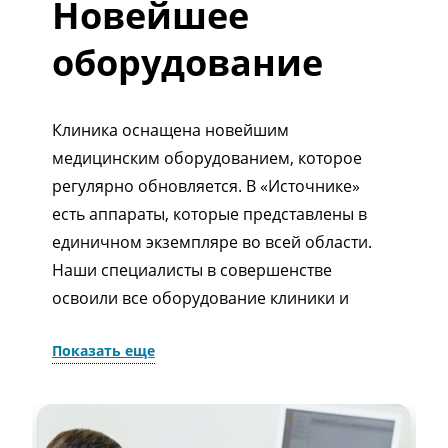
Новейшее
оборудование
Клиника оснащена новейшим
медицинским оборудованием, которое
регулярно обновляется. В «Источнике»
есть аппараты, которые представлены в
единичном экземпляре во всей области.
Наши специалисты в совершенстве
освоили все оборудование клиники и
уверенно им пользуются. Также мы
Показать еще
регулярно посещаем специализированные
медицинские выставки, чтобы всегда быть
в курсе последних тенденций в мире
медицины.