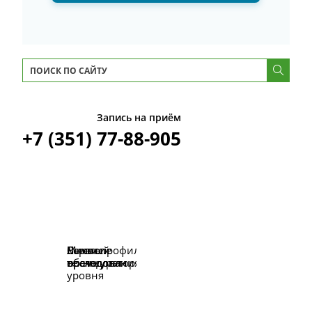
Запись на приём
+7 (351) 77-88-905
Многопрофильные
Личный
Высокие
Сервис
обследования
врач-куратор
технологии
премиум-
уровня