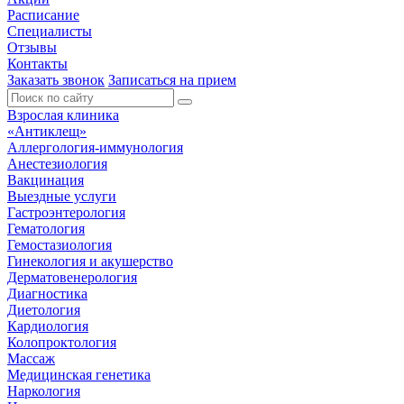
Расписание
Специалисты
Отзывы
Контакты
Заказать звонок
Записаться на прием
Взрослая клиника
«Антиклещ»
Аллергология-иммунология
Анестезиология
Вакцинация
Выездные услуги
Гастроэнтерология
Гематология
Гемостазиология
Гинекология и акушерство
Дерматовенерология
Диагностика
Диетология
Кардиология
Колопроктология
Массаж
Медицинская генетика
Наркология