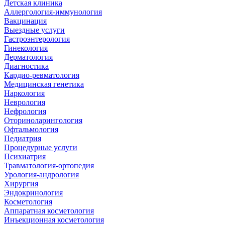
Детская клиника
Аллергология-иммунология
Вакцинация
Выездные услуги
Гастроэнтерология
Гинекология
Дерматология
Диагностика
Кардио-ревматология
Медицинская генетика
Наркология
Неврология
Нефрология
Оториноларингология
Офтальмология
Педиатрия
Процедурные услуги
Психиатрия
Травматология-ортопедия
Урология-андрология
Хирургия
Эндокринология
Косметология
Аппаратная косметология
Инъекционная косметология