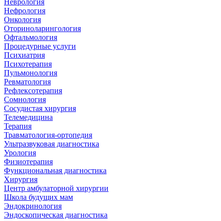
Неврология
Нефрология
Онкология
Оториноларингология
Офтальмология
Процедурные услуги
Психиатрия
Психотерапия
Пульмонология
Ревматология
Рефлексотерапия
Сомнология
Сосудистая хирургия
Телемедицина
Терапия
Травматология-ортопедия
Ультразвуковая диагностика
Урология
Физиотерапия
Функциональная диагностика
Хирургия
Центр амбулаторной хирургии
Школа будущих мам
Эндокринология
Эндоскопическая диагностика