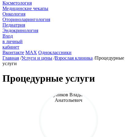
Косметология
Медицинские чекапы
Онкология
Оториноларингология
Педиатрия
Эндокринология
Вход
в личный
кабинет
Вконтакте
MAX
Одноклассники
Главная
/
Услуги и цены
/
Взрослая клиника
/
Процедурные
услуги
Процедурные услуги