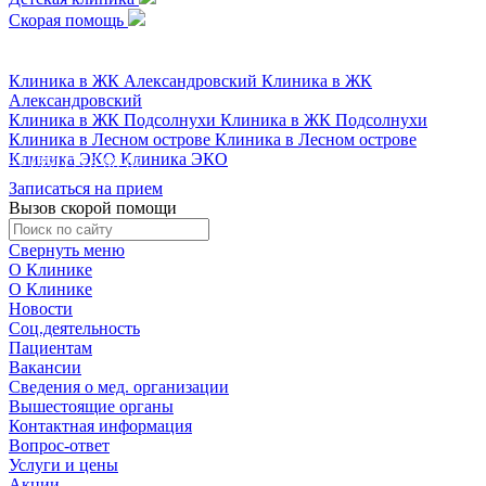
Скорая помощь
+7 (351) 778-88-87
Клиника в ЖК Александровский
Клиника в ЖК
Александровский
Клиника в ЖК Подсолнухи
Клиника в ЖК Подсолнухи
Клиника в Лесном острове
Клиника в Лесном острове
Клиника ЭКО
Клиника ЭКО
+7 (351) 778-88-87
Записаться на прием
Вызов скорой помощи
Свернуть меню
О Клинике
О Клинике
Новости
Соц.деятельность
Пациентам
Вакансии
Сведения о мед. организации
Вышестоящие органы
Контактная информация
Вопрос-ответ
Услуги и цены
Акции