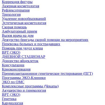
Коррекция фигуры
Лазерная косметология
Рефлексотерапия
Трихология
Удаление новообразований
Эстетическая косметология
Скорая помощь
Амбулаторный прием
Вызов врача на дом
Дежурство бригады скорой помощи на мероприятиях
Перевозка больных и пострадавших
Помощь при укусе клеща
ВРТ (ЭКО)
ДНЕВНОЙ СТАЦИОНАР
Донорство яйцеклеток
Консультации
Криоконсервация
Преимплантационное генетическое тестирование (ПГТ)
Программы ЭКО-Клиники
ЭКО по ОМС
Комплексные программы (Чекапы)
Акушерство и гинекология
ВРТ (ЭКО)
Генетика
Кардиология