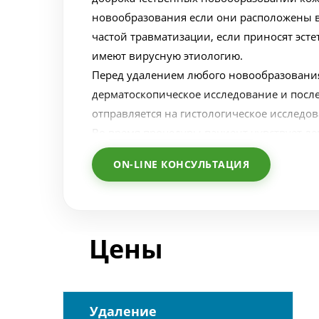
новообразования если они расположены в 
частой травматизации, если приносят эст
имеют вирусную этиологию.
Перед удалением любого новообразования
дерматоскопическое исследование и посл
отправляется на гистологическое исследов
Во время процедуры пациент чувствует ле
покалывание. Индивидуальный подход к к
ON-LINE КОНСУЛЬТАЦИЯ
Мы обязательно найдем подход, чтобы па
дискомфорта. При удалении также использ
Цены
Удаление