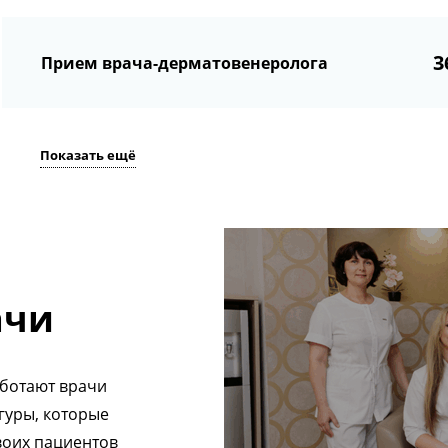
3
Прием врача-дерматовенеролога
Показать ещё
ачи
аботают врачи
гуры, которые
воих пациентов