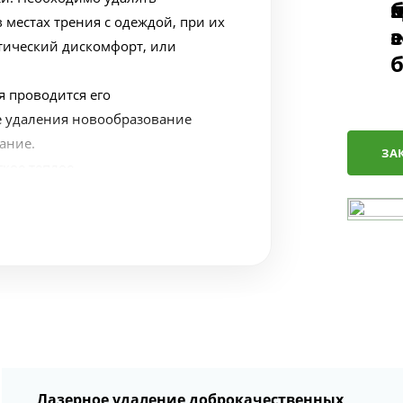
местах трения с одеждой, при их
етический дискомфорт, или
 проводится его
е удаления новообразование
ание.
ЗА
гкое теплое
аждому пациенту – наше правило.
циент не испытывал страха или
уется местная анестезия.
Лазерное удаление доброкачественных