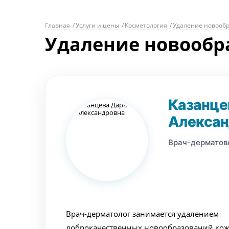
Главная
/
Услуги и цены
/
Косметология
/
Удаление новооб
Удаление новообр
Казанце
Алексан
Врач-дерматов
Врач-дерматолог занимается удалением
доброкачественных новообразований кож