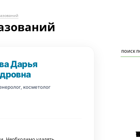
разований
азований
ва Дарья
дровна
енеролог, косметолог
и. Необходимо удалять