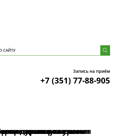
Запись на приём
+7 (351) 77-88-905
Сервис премиум-уровня
Возвращаем коже
Только проверенные
Процедуры омоложения
Косметологи с высшим