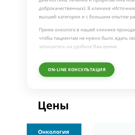
доброкачественных). В клинике «Источни
высшей категории и с большим опытом ра
Прием онколога в нашей клинике проходи
чтобы пациентам не нужно было ждать св
запишитесь на удобное Вам время.
Принцип работы клиники «Источник» — м
каждого этапа диагностики и лечения. Вы 
ON-LINE КОНСУЛЬТАЦИЯ
назначают каждый анализ, обследование 
данный вариант лечения.
Цены
Онкология