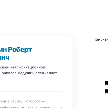
ин Роберт
вич
ысшей квалификационной
ч-онколог. Ведущий специалист
п
ление работы которого —
вообразований (злокачественных и