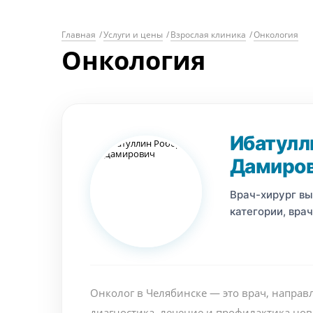
Главная
/
Услуги и цены
/
Взрослая клиника
/
Онкология
Онкология
Ибатулл
Дамиро
Врач-хирург в
категории, вра
Онколог в Челябинске — это врач, направ
диагностика, лечение и профилактика но