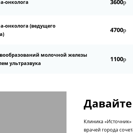
3600
а-онколога
р
а-онколога (ведущего
4700
р
а)
овообразований молочной железы
1100
р
лем ультразвука
Давайте
Клиника «Источник» 
врачей города соче