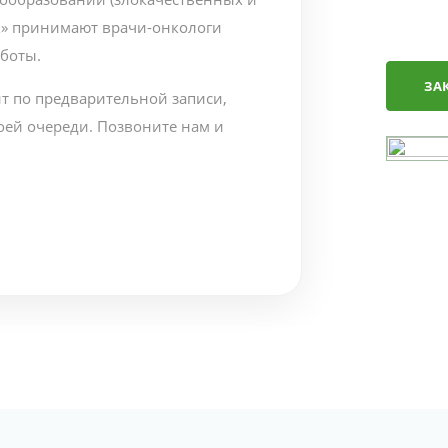
к» принимают врачи-онкологи
боты.
ЗА
т по предварительной записи,
оей очереди. Позвоните нам и
аксимальная прозрачность
будете точно знать, почему Вам
и почему рекомендуется именно