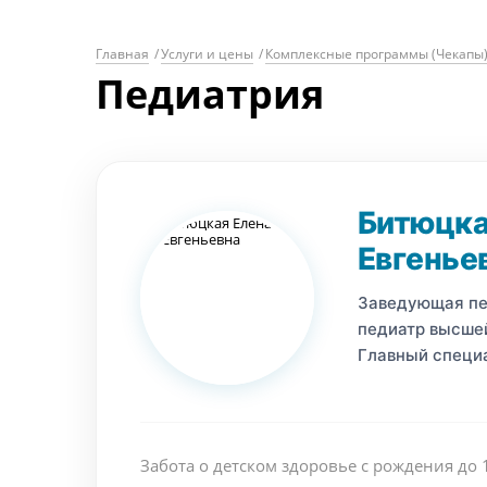
Главная
/
Услуги и цены
/
Комплексные программы (Чекапы
Педиатрия
Битюцка
Евгенье
Заведующая пе
педиатр высшей
Главный специ
Забота о детском здоровье с рождения до 