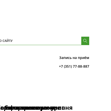
Запись на приём
+7 (351) 77-88-887
Заботливые врачи
Комфортное
Высокие технологии
Сервис премиум-уровня