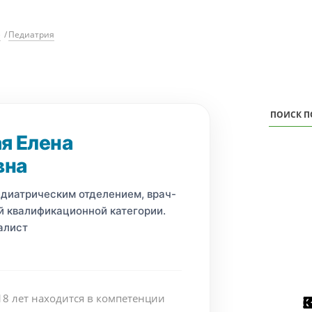
)
/
Педиатрия
я Елена
вна
диатрическим отделением, врач-
 квалификационной категории.
алист
18 лет находится в компетенции