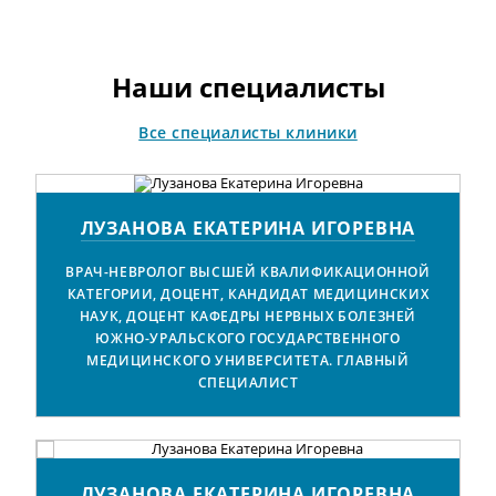
им пользуются. Также мы регулярно
посещаем специализированные
медицинские выставки, чтобы всегда
быть в курсе последних тенденций в
Наши специалисты
мире медицины.
Все специалисты клиники
ЛУЗАНОВА ЕКАТЕРИНА ИГОРЕВНА
ВРАЧ-НЕВРОЛОГ ВЫСШЕЙ КВАЛИФИКАЦИОННОЙ
КАТЕГОРИИ, ДОЦЕНТ, КАНДИДАТ МЕДИЦИНСКИХ
НАУК, ДОЦЕНТ КАФЕДРЫ НЕРВНЫХ БОЛЕЗНЕЙ
ЮЖНО-УРАЛЬСКОГО ГОСУДАРСТВЕННОГО
МЕДИЦИНСКОГО УНИВЕРСИТЕТА. ГЛАВНЫЙ
СПЕЦИАЛИСТ
ЛУЗАНОВА ЕКАТЕРИНА ИГОРЕВНА