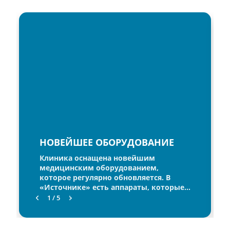
медицинские выставки, чтобы всегда быть
в курсе последних тенденций в мире
медицины.
НОВЕЙШЕЕ ОБОРУДОВАНИЕ
Клиника оснащена новейшим
медицинским оборудованием,
которое регулярно обновляется. В
«Источнике» есть аппараты, которые
представлены в единичном
1 / 5
экземпляре во всей области. Наши
специалисты в совершенстве освоили
все оборудование клиники и уверенно