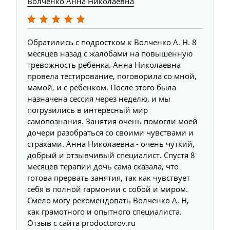
Волченко Анна Николаевна
М
Обратились с подростком к Волченко А. Н. 8
О
месяцев назад с жалобами на повышенную
г
тревожность ребенка. Анна Николаевна
с
провела тестирование, поговорила со мной,
Н
й
мамой, и с ребенком. После этого была
л
назначена сессия через неделю, и мы
с
погрузились в интересный мир
р
самопознания. Занятия очень помогли моей
о
дочери разобраться со своими чувствами и
с
страхами. Анна Николаевна - очень чуткий,
п
добрый и отзывчивый специалист. Спустя 8
в
месяцев терапии дочь сама сказала, что
л
готова прервать занятия, так как чувствует
т
себя в полной гармонии с собой и миром.
л
Смело могу рекомендовать Волченко А. Н,
п
как грамотного и опытного специалиста.
п
Отзыв с сайта prodoctorov.ru
в