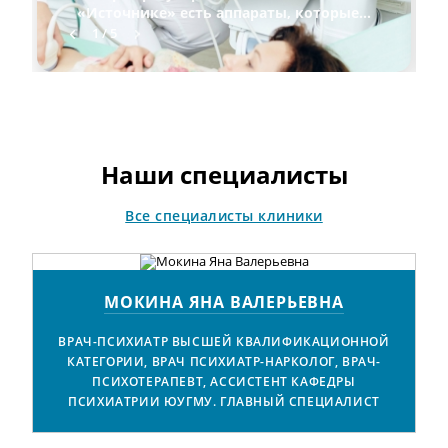
«Источнике» есть аппараты, которые
представлены в единичном
1 / 5
экземпляре во всей области. Наши
специалисты в совершенстве освоили
все оборудование клиники и уверенно
им пользуются. Также мы регулярно
посещаем специализированные
медицинские выставки, чтобы всегда
быть в курсе последних тенденций в
Наши специалисты
мире медицины.
Все специалисты клиники
МОКИНА ЯНА ВАЛЕРЬЕВНА
ВРАЧ-ПСИХИАТР ВЫСШЕЙ КВАЛИФИКАЦИОННОЙ
КАТЕГОРИИ, ВРАЧ ПСИХИАТР-НАРКОЛОГ, ВРАЧ-
ПСИХОТЕРАПЕВТ, АССИСТЕНТ КАФЕДРЫ
ПСИХИАТРИИ ЮУГМУ. ГЛАВНЫЙ СПЕЦИАЛИСТ