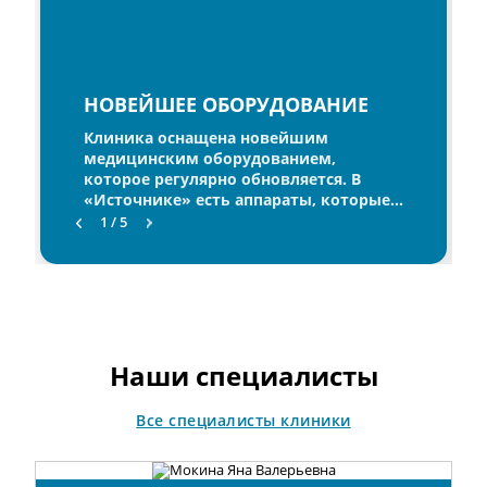
НОВЕЙШЕЕ ОБОРУДОВАНИЕ
Клиника оснащена новейшим
медицинским оборудованием,
которое регулярно обновляется. В
«Источнике» есть аппараты, которые
представлены в единичном
1 / 5
экземпляре во всей области. Наши
специалисты в совершенстве освоили
все оборудование клиники и уверенно
им пользуются. Также мы регулярно
посещаем специализированные
медицинские выставки, чтобы всегда
быть в курсе последних тенденций в
Наши специалисты
мире медицины.
Все специалисты клиники