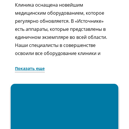
Клиника оснащена новейшим
медицинским оборудованием, которое
регулярно обновляется. В «Источнике»
есть аппараты, которые представлены в
единичном экземпляре во всей области.
Наши специалисты в совершенстве
освоили все оборудование клиники и
уверенно им пользуются. Также мы
Показать еще
регулярно посещаем специализированные
медицинские выставки, чтобы всегда быть
в курсе последних тенденций в мире
медицины.