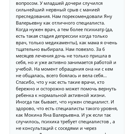
вопросом. У младшей дочери случился
и
сильнейший нервный срыв с манией
п
преследования. Нам порекомендовали Яну
к
Валерьевну как отличного специалиста.
с
Когда нужен врач, а тем более психиатр (да,
с
есть такая стадия депрессии когда только
н
врач, только медикаменты), как мама я очень
д
тщательно выбирала. Нам повезло. За 6
в
месяцев лечения дочь не только пришла в
п
себя, но и уже активно занимается работой и
д
учебой. На момент обращения она ни с кем
р
не общалась, всего боялась и вела себя...
с
Спасибо, что у нас есть такие врачи, кто
в
бережно и осторожно может помочь вернуть
д
ребенка к нормальной активной жизни.
и
Иногда так бывает, что нужен специалист. И
т
здорово, что есть специалисты такого уровня,
о
как Мокина Яна Валерьевна. И уж если так
п
случилось, психика требует специалистов , а
м
не консультаций с соседями и через
т