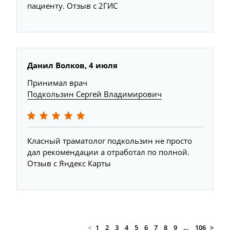
пациенту. Отзыв с 2ГИС
Данил Волков, 4 июля
Принимал врач
Подкользин Сергей Владимирович
Класный траматолог подкользин не просто
дал рекомендации а отработал по полной.
Отзыв с Яндекс Карты
<
1
2
3
4
5
6
7
8
9
…
106
>