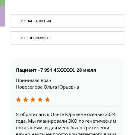
ки
Пациент +7 951 45XXXXX, 28 июля
Принимал врач
Новоселова Ольга Юрьевна
Я обратилась к Ольге Юрьевне осенью 2024
года. Мы планировали ЭКО по генетическим
показаниям, и для меня было критически
важно найти не просто компетентного врача,