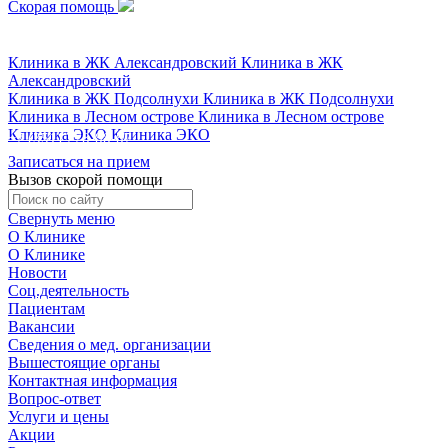
Скорая помощь
+7 (351) 778-88-87
Клиника в ЖК Александровский
Клиника в ЖК
Александровский
Клиника в ЖК Подсолнухи
Клиника в ЖК Подсолнухи
Клиника в Лесном острове
Клиника в Лесном острове
Клиника ЭКО
Клиника ЭКО
+7 (351) 778-88-87
Записаться на прием
Вызов скорой помощи
Свернуть меню
О Клинике
О Клинике
Новости
Соц.деятельность
Пациентам
Вакансии
Сведения о мед. организации
Вышестоящие органы
Контактная информация
Вопрос-ответ
Услуги и цены
Акции