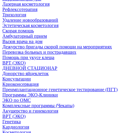
Лазерная косметология
Рефлексотерапия
Трихология
Удаление новообразований
Эстетическая косметология
Скорая помощь
Амбулаторный прием
Вызов врача на дом
Дежурство бригады скорой помощи на мероприятиях
Перевозка больных и пострадавших
Помощь при укусе клеща
ВРТ (ЭКО)
ДНЕВНОЙ СТАЦИОНАР
Донорство яйцеклеток
Консультации
Криоконсервация
Преимплантационное генетическое тестирование (ПГТ)
Программы ЭКО-Клиники
ЭКО по ОМС
Комплексные программы (Чекапы)
Акушерство и гинекология
ВРТ (ЭКО)
Генетика
Кардиология
Косметология