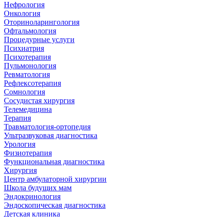
Нефрология
Онкология
Оториноларингология
Офтальмология
Процедурные услуги
Психиатрия
Психотерапия
Пульмонология
Ревматология
Рефлексотерапия
Сомнология
Сосудистая хирургия
Телемедицина
Терапия
Травматология-ортопедия
Ультразвуковая диагностика
Урология
Физиотерапия
Функциональная диагностика
Хирургия
Центр амбулаторной хирургии
Школа будущих мам
Эндокринология
Эндоскопическая диагностика
Детская клиника