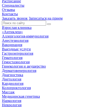
Расписание
Специалисты
Отзывы
Контакты
Заказать звонок
Записаться на прием
Взрослая клиника
«Антиклещ»
Аллергология-иммунология
Анестезиология
Вакцинация
Выездные услуги
Гастроэнтерология
Гематология
Гемостазиология
Гинекология и акушерство
Дерматовенерология
Диагностика
Диетология
Кардиология
Колопроктология
Массаж
Медицинская генетика
Наркология
Неврология