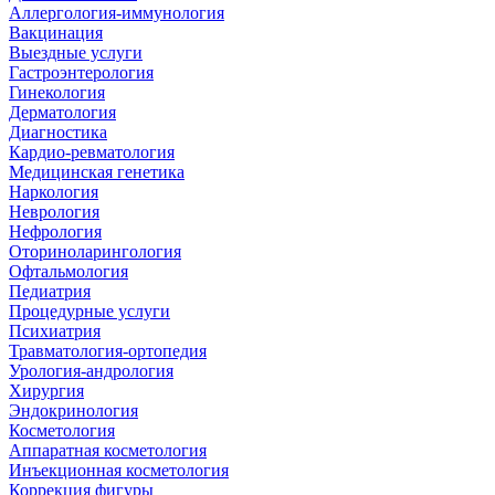
Аллергология-иммунология
Вакцинация
Выездные услуги
Гастроэнтерология
Гинекология
Дерматология
Диагностика
Кардио-ревматология
Медицинская генетика
Наркология
Неврология
Нефрология
Оториноларингология
Офтальмология
Педиатрия
Процедурные услуги
Психиатрия
Травматология-ортопедия
Урология-андрология
Хирургия
Эндокринология
Косметология
Аппаратная косметология
Инъекционная косметология
Коррекция фигуры