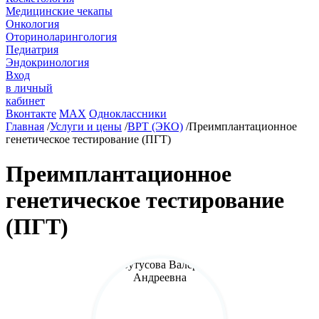
Медицинские чекапы
Онкология
Оториноларингология
Педиатрия
Эндокринология
Вход
в личный
кабинет
Вконтакте
MAX
Одноклассники
Главная
/
Услуги и цены
/
ВРТ (ЭКО)
/
Преимплантационное
генетическое тестирование (ПГТ)
Преимплантационное
генетическое тестирование
(ПГТ)