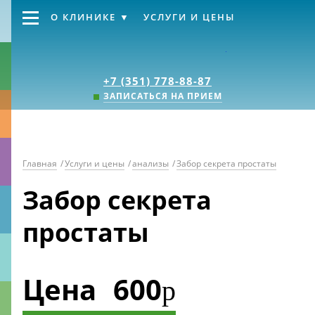
О КЛИНИКЕ
УСЛУГИ И ЦЕНЫ
Клиника «Источник
+7 (351) 778-88-87
ЗАПИСАТЬСЯ НА ПРИЕМ
Главная
/
Услуги и цены
/
анализы
/
Забор секрета простаты
Забор секрета
простаты
Цена
600
р