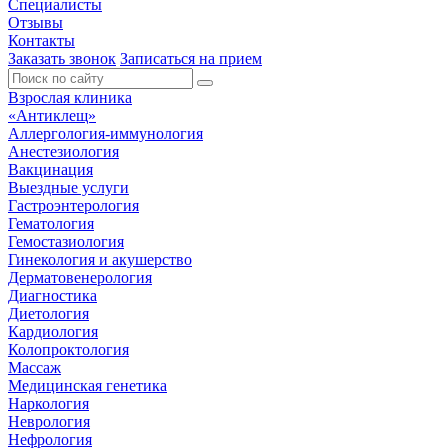
Специалисты
Отзывы
Контакты
Заказать звонок
Записаться на прием
Взрослая клиника
«Антиклещ»
Аллергология-иммунология
Анестезиология
Вакцинация
Выездные услуги
Гастроэнтерология
Гематология
Гемостазиология
Гинекология и акушерство
Дерматовенерология
Диагностика
Диетология
Кардиология
Колопроктология
Массаж
Медицинская генетика
Наркология
Неврология
Нефрология