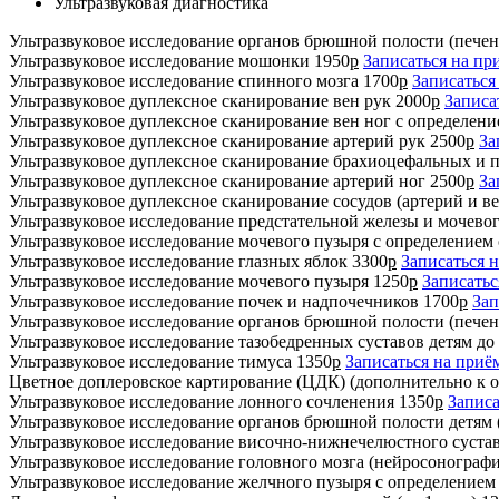
Ультразвуковая диагностика
Ультразвуковое исследование органов брюшной полости (печен
Ультразвуковое исследование мошонки
1950
р
Записаться на пр
Ультразвуковое исследование спинного мозга
1700
р
Записаться
Ультразвуковое дуплексное сканирование вен рук
2000
р
Записа
Ультразвуковое дуплексное сканирование вен ног с определен
Ультразвуковое дуплексное сканирование артерий рук
2500
р
За
Ультразвуковое дуплексное сканирование брахиоцефальных и 
Ультразвуковое дуплексное сканирование артерий ног
2500
р
За
Ультразвуковое дуплексное сканирование сосудов (артерий и ве
Ультразвуковое исследование предстательной железы и мочево
Ультразвуковое исследование мочевого пузыря с определением
Ультразвуковое исследование глазных яблок
3300
р
Записаться 
Ультразвуковое исследование мочевого пузыря
1250
р
Записатьс
Ультразвуковое исследование почек и надпочечников
1700
р
Зап
Ультразвуковое исследование органов брюшной полости (печен
Ультразвуковое исследование тазобедренных суставов детям до 1
Ультразвуковое исследование тимуса
1350
р
Записаться на приё
Цветное доплеровское картирование (ЦДК) (дополнительно к 
Ультразвуковое исследование лонного сочленения
1350
р
Записа
Ультразвуковое исследование органов брюшной полости детям (
Ультразвуковое исследование височно-нижнечелюстного суста
Ультразвуковое исследование головного мозга (нейросонографи
Ультразвуковое исследование желчного пузыря с определение