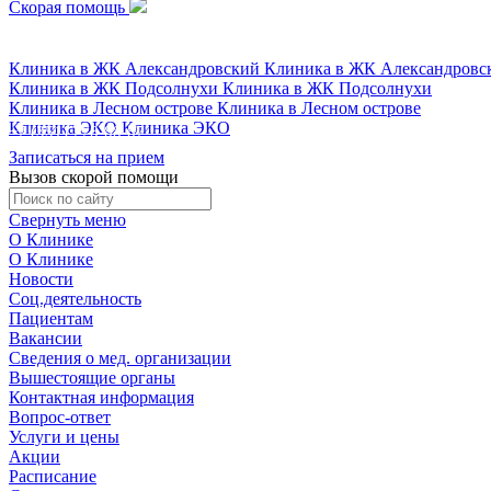
Скорая помощь
+7 (351) 778-88-87
Клиника в ЖК Александровский
Клиника в ЖК Александровс
Клиника в ЖК Подсолнухи
Клиника в ЖК Подсолнухи
Клиника в Лесном острове
Клиника в Лесном острове
Клиника ЭКО
Клиника ЭКО
+7 (351) 778-88-87
Записаться на прием
Вызов скорой помощи
Свернуть меню
О Клинике
О Клинике
Новости
Соц.деятельность
Пациентам
Вакансии
Сведения о мед. организации
Вышестоящие органы
Контактная информация
Вопрос-ответ
Услуги и цены
Акции
Расписание