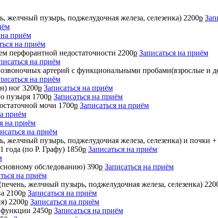
ь, желчный пузырь, поджелудочная железа, селезенка)
2200
р
Зап
иём
 на приём
ться на приём
ием перфорантной недостаточности
2200
р
Записаться на приём
писаться на приём
позвоночных артерий с функциональными пробами(взрослые и де
писаться на приём
н) ног
3200
р
Записаться на приём
го пузыря
1700
р
Записаться на приём
 остаточной мочи
1700
р
Записаться на приём
на приём
я на приём
исаться на приём
ь, желчный пузырь, поджелудочная железа, селезенка) и почки 
 года (по Р. Графу)
1850
р
Записаться на приём
м
основному обследованию)
390
р
Записаться на приём
ться на приём
печень, желчный пузырь, поджелудочная железа, селезенка)
220
ва
2100
р
Записаться на приём
я)
2200
р
Записаться на приём
м функции
2450
р
Записаться на приём