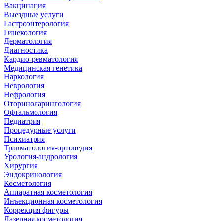
Вакцинация
Выездные услуги
Гастроэнтерология
Гинекология
Дерматология
Диагностика
Кардио-ревматология
Медицинская генетика
Наркология
Неврология
Нефрология
Оториноларингология
Офтальмология
Педиатрия
Процедурные услуги
Психиатрия
Травматология-ортопедия
Урология-андрология
Хирургия
Эндокринология
Косметология
Аппаратная косметология
Инъекционная косметология
Коррекция фигуры
Лазерная косметология