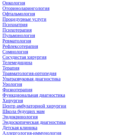
Онкология
Оториноларингология
Офтальмология
Процедурные услуги
Психиатрия
Психотерапия
Пульмонология
Ревматология
Рефлексотерапия
Сомнология
Сосудистая хирургия
Телемедицина
Терапия
Травматология-ортопедия
Ультразвуковая диагностика
Урология
Физиотерапия
Функциональная диагностика
Хирургия
Центр амбулаторной хирургии
Школа будущих мам
Эндокринология
Эндоскопическая диагностика
Детская клиника
Аллергология-иммунология