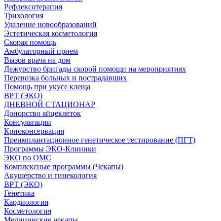
Рефлексотерапия
Трихология
Удаление новообразований
Эстетическая косметология
Скорая помощь
Амбулаторный прием
Вызов врача на дом
Дежурство бригады скорой помощи на мероприятиях
Перевозка больных и пострадавших
Помощь при укусе клеща
ВРТ (ЭКО)
ДНЕВНОЙ СТАЦИОНАР
Донорство яйцеклеток
Консультации
Криоконсервация
Преимплантационное генетическое тестирование (ПГТ)
Программы ЭКО-Клиники
ЭКО по ОМС
Комплексные программы (Чекапы)
Акушерство и гинекология
ВРТ (ЭКО)
Генетика
Кардиология
Косметология
Медицинские чекапы