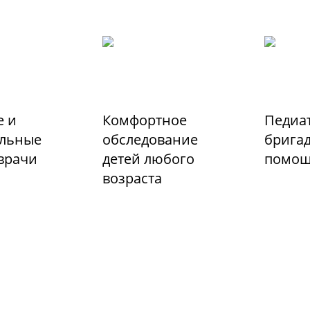
 и
Комфортное
Педиа
льные
обследование
бригад
 врачи
детей любого
помо
возраста