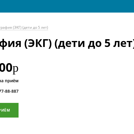
афия (ЭКГ) (дети до 5 лет)
я (ЭКГ) (дети до 5 лет
00
р
на приём
 77-88-887
РИЁМ