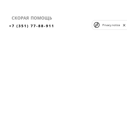
СКОРАЯ ПОМОЩЬ
+7 (351) 77-88-911
Privacy notice
✕
ли
ЗАКАЗАТЬ ЗВОНОК
ВЫЗВАТЬ СКОРУЮ
MAX
Вконтакте
Одноклассники
НЫХ
ЛИЦЕНЗИЯ №
ЛО-74-01-004408 ОТ