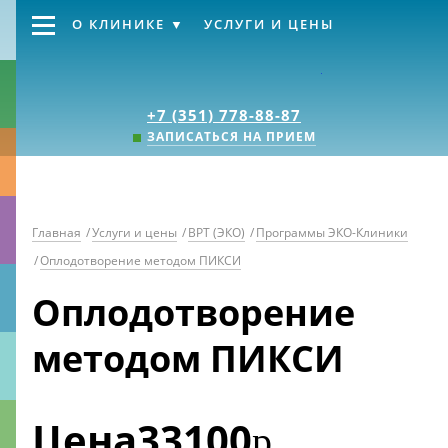
О КЛИНИКЕ
УСЛУГИ И ЦЕНЫ
Клиника «Источник
+7 (351) 778-88-87
ЗАПИСАТЬСЯ НА ПРИЕМ
Главная
/
Услуги и цены
/
ВРТ (ЭКО)
/
Программы ЭКО-Клиники
/
Оплодотворение методом ПИКСИ
Оплодотворение
методом ПИКСИ
Цена
33100
р