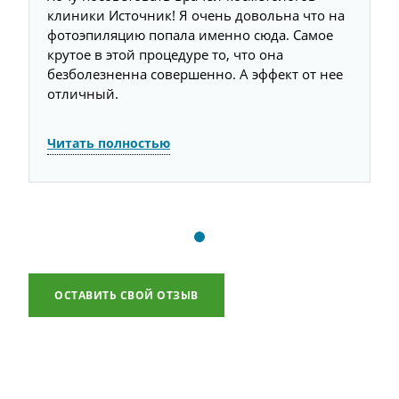
а
клиники Источник! Я очень довольна что на
к
фотоэпиляцию попала именно сюда. Самое
ф
крутое в этой процедуре то, что она
к
е
безболезненна совершенно. А эффект от нее
б
отличный.
о
Читать полностью
Ч
ОСТАВИТЬ СВОЙ ОТЗЫВ