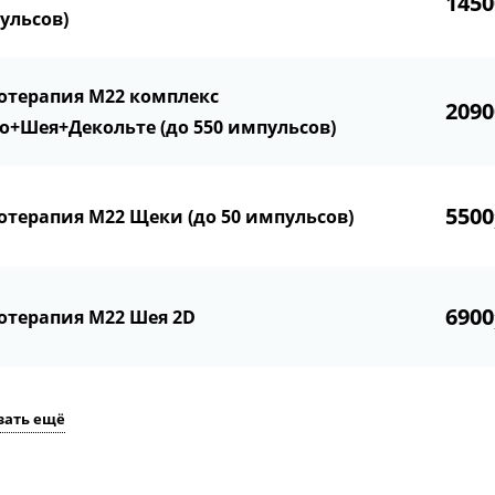
1450
ульсов)
отерапия М22 комплекс
2090
о+Шея+Декольте (до 550 импульсов)
5500
отерапия М22 Щеки (до 50 импульсов)
6900
отерапия М22 Шея 2D
зать ещё