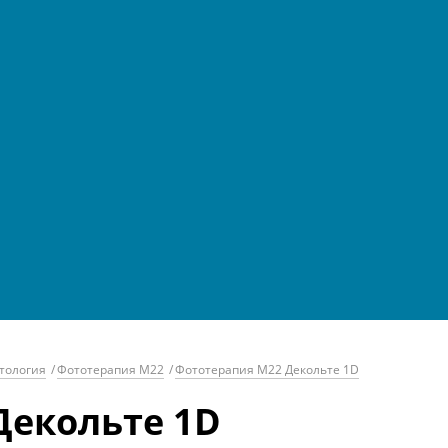
тология
/
Фототерапия М22
/
Фототерапия М22 Декольте 1D
Декольте 1D