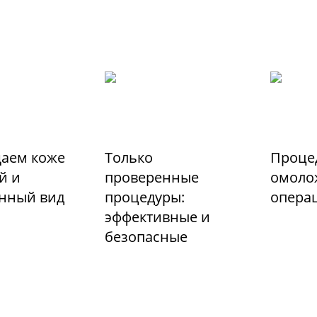
аем коже
Только
Проце
й и
проверенные
омоло
енный вид
процедуры:
опера
эффективные и
безопасные