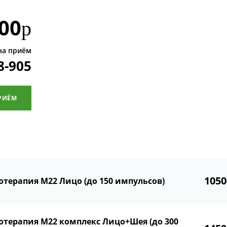
00
р
на приём
8-905
РИЁМ
1050
отерапия М22 Лицо (до 150 импульсов)
отерапия М22 комплекс Лицо+Шея (до 300