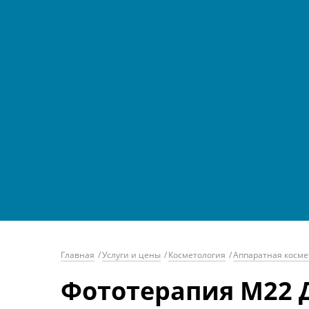
Главная
/
Услуги и цены
/
Косметология
/
Аппаратная косме
Фототерапия М22 