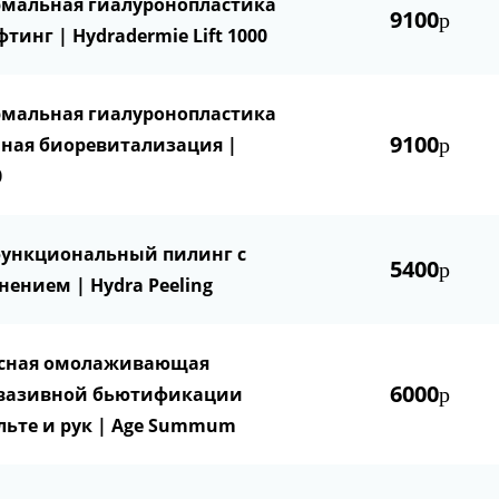
ермальная гиалуронопластика
9100
р
тинг | Hydradermie Lift 1000
ермальная гиалуронопластика
9100
ная биоревитализация |
р
0
функциональный пилинг с
5400
р
ением | Hydra Peeling
ксная омолаживающая
6000
нвазивной бьютификации
р
льте и рук | Age Summum