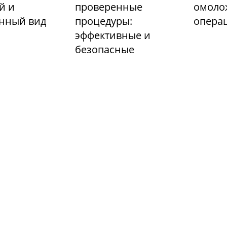
й и
проверенные
омоло
енный вид
процедуры:
опера
эффективные и
безопасные