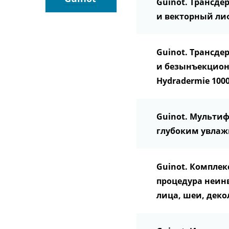
Guinot. Трансд
и векторный лиф
Guinot. Трансд
и безынъекцион
Hydradermie 100
Guinot. Мульти
глубоким увлажн
Guinot. Компле
процедура неи
лица, шеи, деко