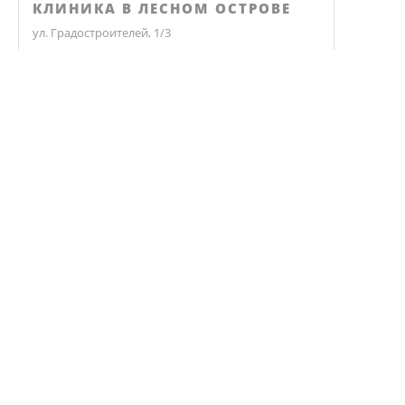
КЛИНИКА В ЛЕСНОМ ОСТРОВЕ
ул. Градостроителей, 1/3
Не нашли ответ? Звоните, мы 
КЛИНИКА ЭКО
Челябинск, улица Чичерина, 36В
ВЗРОСЛАЯ КЛИНИКА
+7 (351) 77-88-887
ЗАКАЗАТЬ ЗВОНОК