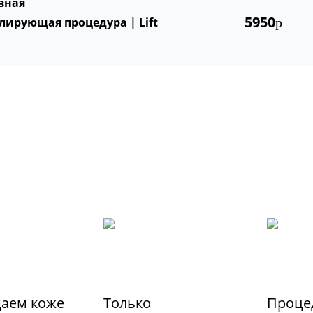
вная
5950
ирующая процедура | Lift
р
аем коже
Только
Проце