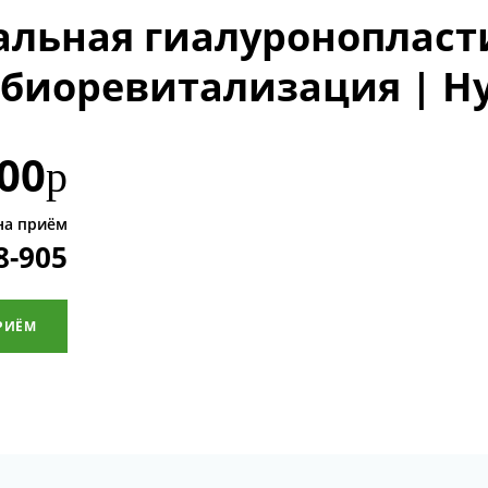
альная гиалуронопласт
биоревитализация | Hy
00
р
на приём
8-905
РИЁМ