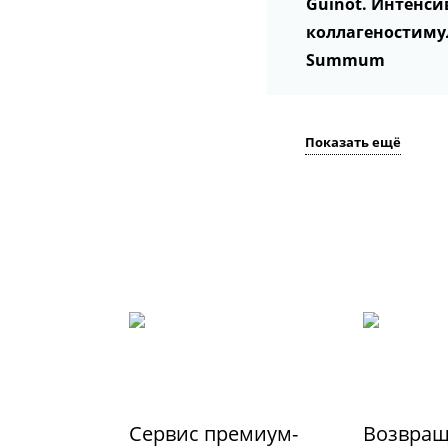
Guinot. Интенси
коллагеностимул
Summum
Показать ещё
Сервис премиум-
Возвращ