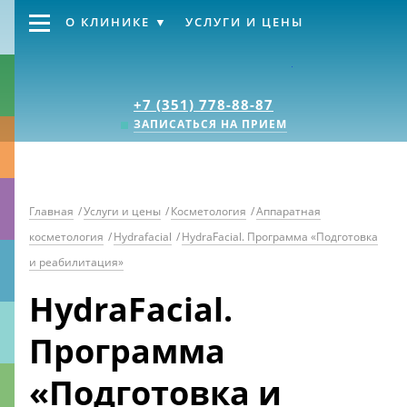
О КЛИНИКЕ
УСЛУГИ И ЦЕНЫ
Клиника «Источник
+7 (351) 778-88-87
ЗАПИСАТЬСЯ НА ПРИЕМ
Главная
/
Услуги и цены
/
Косметология
/
Аппаратная
косметология
/
Hydrafacial
/
HydraFacial. Программа «Подготовка
и реабилитация»
HydraFacial.
Программа
«Подготовка и