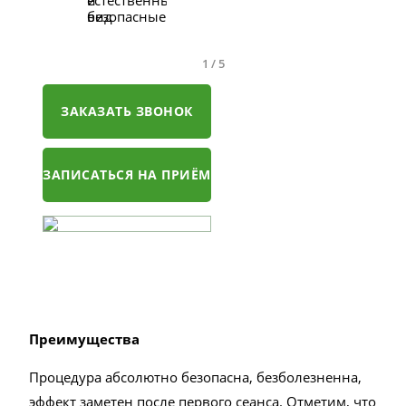
естественный
и
вид
безопасные
1
/
5
ЗАКАЗАТЬ ЗВОНОК
ЗАПИСАТЬСЯ НА ПРИЁМ
Преимущества
Процедура абсолютно безопасна, безболезненна,
эффект заметен после первого сеанса. Отметим, что