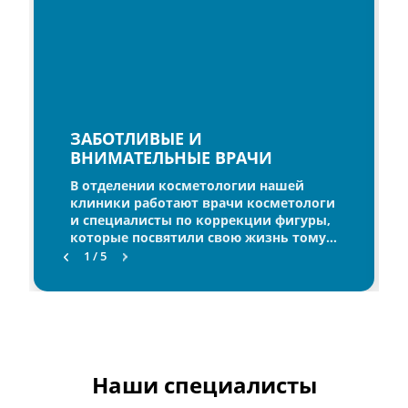
ЗАБОТЛИВЫЕ И
ВНИМАТЕЛЬНЫЕ ВРАЧИ
В отделении косметологии нашей
клиники работают врачи косметологи
и специалисты по коррекции фигуры,
которые посвятили свою жизнь тому,
чтобы сделать своих пациентов
1 / 5
красивыми и счастливыми. Уровень
профессионализма каждого из них
отработан годами практики.
Наши специалисты