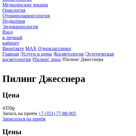
Медицинские чекапы
Онкология
Оториноларингология
Педиатрия
Эндокринология
Вход
в личный
кабинет
Вконтакте
MAX
Одноклассники
Главная
/
Услуги и цены
/
Косметология
/
Эстетическая
косметология
/
Пилинг лица
/
Пилинг Джесснера
Пилинг Джесснера
Цена
4350
р
Запись на приём
+7 (351) 77-88-905
Записаться на приём
Цены