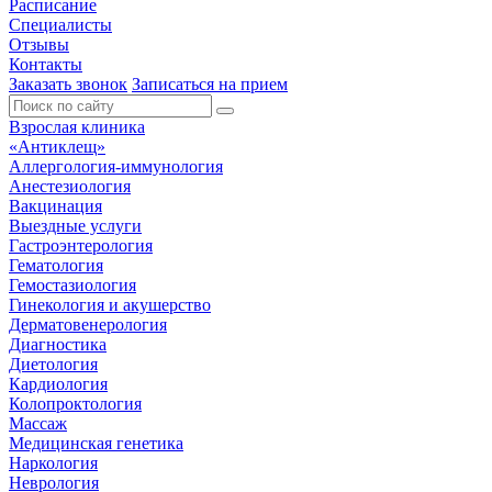
Расписание
Специалисты
Отзывы
Контакты
Заказать звонок
Записаться на прием
Взрослая клиника
«Антиклещ»
Аллергология-иммунология
Анестезиология
Вакцинация
Выездные услуги
Гастроэнтерология
Гематология
Гемостазиология
Гинекология и акушерство
Дерматовенерология
Диагностика
Диетология
Кардиология
Колопроктология
Массаж
Медицинская генетика
Наркология
Неврология