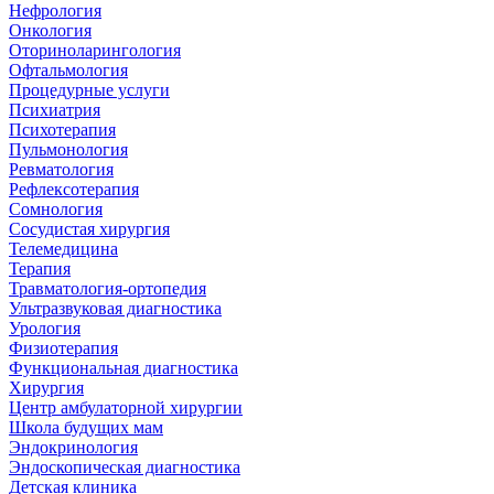
Нефрология
Онкология
Оториноларингология
Офтальмология
Процедурные услуги
Психиатрия
Психотерапия
Пульмонология
Ревматология
Рефлексотерапия
Сомнология
Сосудистая хирургия
Телемедицина
Терапия
Травматология-ортопедия
Ультразвуковая диагностика
Урология
Физиотерапия
Функциональная диагностика
Хирургия
Центр амбулаторной хирургии
Школа будущих мам
Эндокринология
Эндоскопическая диагностика
Детская клиника