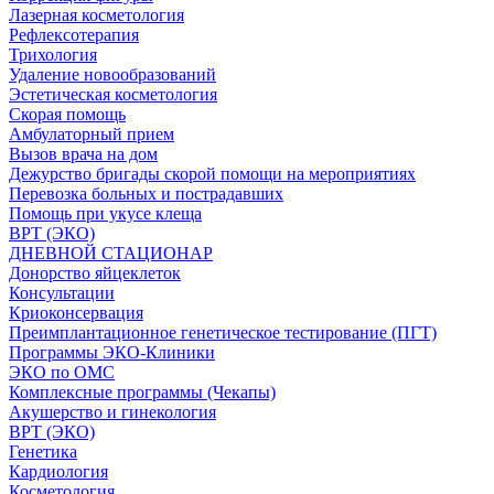
Лазерная косметология
Рефлексотерапия
Трихология
Удаление новообразований
Эстетическая косметология
Скорая помощь
Амбулаторный прием
Вызов врача на дом
Дежурство бригады скорой помощи на мероприятиях
Перевозка больных и пострадавших
Помощь при укусе клеща
ВРТ (ЭКО)
ДНЕВНОЙ СТАЦИОНАР
Донорство яйцеклеток
Консультации
Криоконсервация
Преимплантационное генетическое тестирование (ПГТ)
Программы ЭКО-Клиники
ЭКО по ОМС
Комплексные программы (Чекапы)
Акушерство и гинекология
ВРТ (ЭКО)
Генетика
Кардиология
Косметология