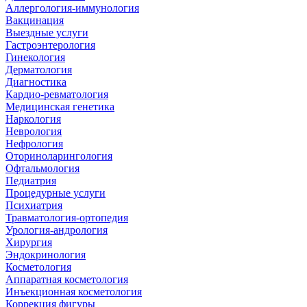
Аллергология-иммунология
Вакцинация
Выездные услуги
Гастроэнтерология
Гинекология
Дерматология
Диагностика
Кардио-ревматология
Медицинская генетика
Наркология
Неврология
Нефрология
Оториноларингология
Офтальмология
Педиатрия
Процедурные услуги
Психиатрия
Травматология-ортопедия
Урология-андрология
Хирургия
Эндокринология
Косметология
Аппаратная косметология
Инъекционная косметология
Коррекция фигуры