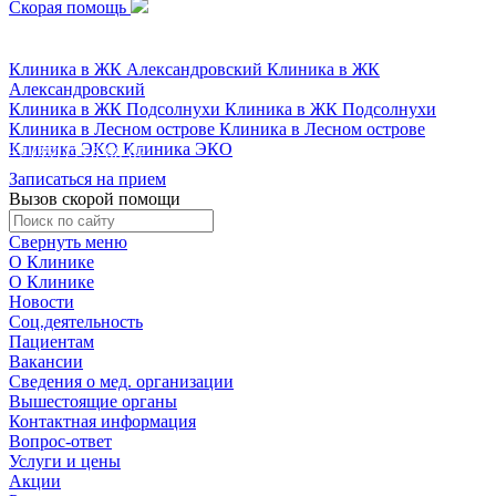
Скорая помощь
+7 (351) 778-88-87
Клиника в ЖК Александровский
Клиника в ЖК
Александровский
Клиника в ЖК Подсолнухи
Клиника в ЖК Подсолнухи
Клиника в Лесном острове
Клиника в Лесном острове
Клиника ЭКО
Клиника ЭКО
+7 (351) 778-88-87
Записаться на прием
Вызов скорой помощи
Свернуть меню
О Клинике
О Клинике
Новости
Соц.деятельность
Пациентам
Вакансии
Сведения о мед. организации
Вышестоящие органы
Контактная информация
Вопрос-ответ
Услуги и цены
Акции