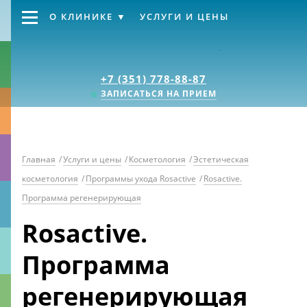
О КЛИНИКЕ
УСЛУГИ И ЦЕНЫ
Клиника «Источник
+7 (351) 778-88-87
ЗАПИСАТЬСЯ НА ПРИЕМ
Главная
/
Услуги и цены
/
Косметология
/
Эстетическая
косметология
/
Программы ухода Rosactive
/
Rosactive.
Программа регенерирующая
Rosactive.
Программа
регенерирующая