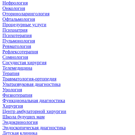
Нефрология
Онкология
Оториноларингология
Офтальмология
Процедурные услуги
Психиатрия
Психотерапия
Пульмонология
Ревматология
Рефлексотерапия
Сомнология
Сосудистая хирургия
Телемедицина
Терапия
Травматология-ортопедия
Ультразвуковая диагностика
Урология
Физиотерапия
Функциональная диагностика
Хирургия
Центр амбулаторной хирургии
Школа будущих мам
Эндокринология
Эндоскопическая диагностика
Детская клиника