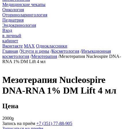
Медицинские чекапы
Онкология
Оториноларингология
Педиатрия
Эндокринология
Вход
в личный
кабинет
Вконтакте
MAX
Одноклассники
Главная
/
Услуги и цены
/
Косметология
/
Инъекционная
косметология
/
Мезотерапия
/
Мезотерапия Nucleospire DNA-
RNA 1% DM Lift 4 мл
Мезотерапия Nucleospire
DNA-RNA 1% DM Lift 4 мл
Цена
2000
р
Запись на приём
+7 (351) 77-88-905
Записаться на приём