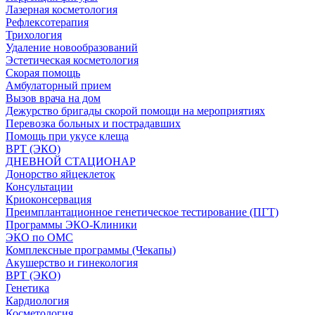
Лазерная косметология
Рефлексотерапия
Трихология
Удаление новообразований
Эстетическая косметология
Скорая помощь
Амбулаторный прием
Вызов врача на дом
Дежурство бригады скорой помощи на мероприятиях
Перевозка больных и пострадавших
Помощь при укусе клеща
ВРТ (ЭКО)
ДНЕВНОЙ СТАЦИОНАР
Донорство яйцеклеток
Консультации
Криоконсервация
Преимплантационное генетическое тестирование (ПГТ)
Программы ЭКО-Клиники
ЭКО по ОМС
Комплексные программы (Чекапы)
Акушерство и гинекология
ВРТ (ЭКО)
Генетика
Кардиология
Косметология