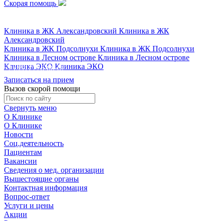
Скорая помощь
+7 (351) 778-88-87
Клиника в ЖК Александровский
Клиника в ЖК
Александровский
Клиника в ЖК Подсолнухи
Клиника в ЖК Подсолнухи
Клиника в Лесном острове
Клиника в Лесном острове
Клиника ЭКО
Клиника ЭКО
+7 (351) 778-88-87
Записаться на прием
Вызов скорой помощи
Свернуть меню
О Клинике
О Клинике
Новости
Соц.деятельность
Пациентам
Вакансии
Сведения о мед. организации
Вышестоящие органы
Контактная информация
Вопрос-ответ
Услуги и цены
Акции