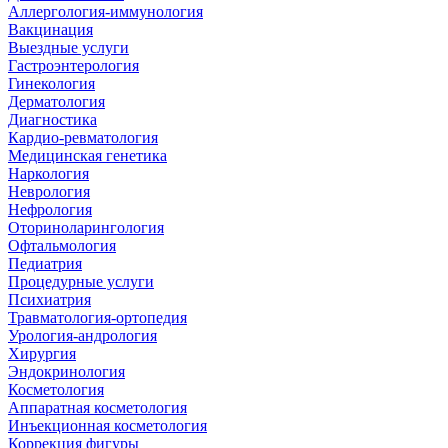
Аллергология-иммунология
Вакцинация
Выездные услуги
Гастроэнтерология
Гинекология
Дерматология
Диагностика
Кардио-ревматология
Медицинская генетика
Наркология
Неврология
Нефрология
Оториноларингология
Офтальмология
Педиатрия
Процедурные услуги
Психиатрия
Травматология-ортопедия
Урология-андрология
Хирургия
Эндокринология
Косметология
Аппаратная косметология
Инъекционная косметология
Коррекция фигуры