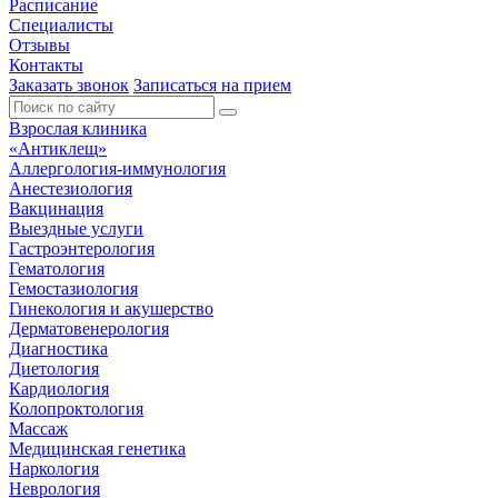
Расписание
Специалисты
Отзывы
Контакты
Заказать звонок
Записаться на прием
Взрослая клиника
«Антиклещ»
Аллергология-иммунология
Анестезиология
Вакцинация
Выездные услуги
Гастроэнтерология
Гематология
Гемостазиология
Гинекология и акушерство
Дерматовенерология
Диагностика
Диетология
Кардиология
Колопроктология
Массаж
Медицинская генетика
Наркология
Неврология