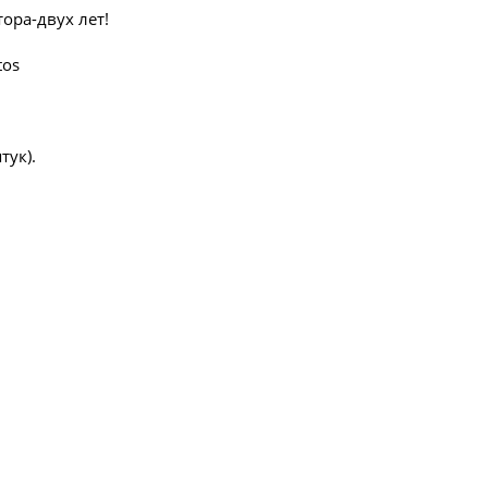
ора-двух лет!
tos
тук).