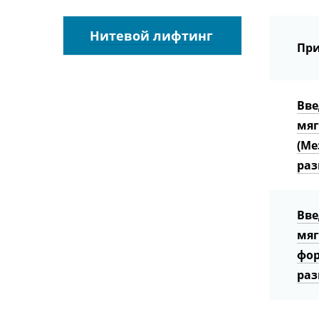
Нитевой лифтинг
При
Вве
мяг
(Ме
раз
Вве
мяг
фор
раз