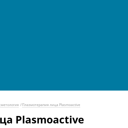
сметология
/
Плазмотерапия лица Plasmoactive
а Plasmoactive