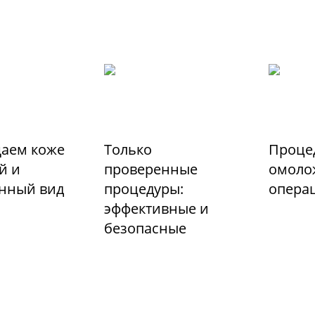
аем коже
Только
Проце
й и
проверенные
омоло
енный вид
процедуры:
опера
эффективные и
безопасные