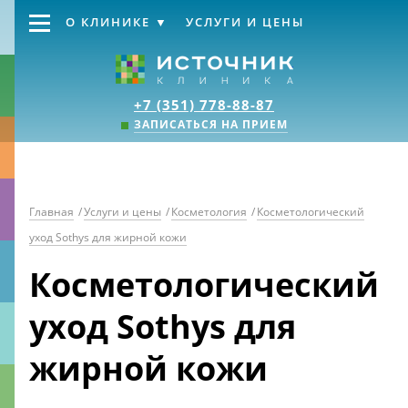
О КЛИНИКЕ
УСЛУГИ И ЦЕНЫ
Клиника «Источник
+7 (351) 778-88-87
ЗАПИСАТЬСЯ НА ПРИЕМ
Главная
/
Услуги и цены
/
Косметология
/
Косметологический
уход Sothys для жирной кожи
Косметологический
уход Sothys для
жирной кожи