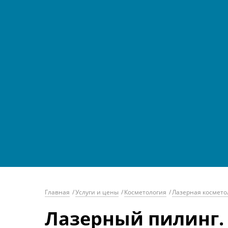
Главная
/
Услуги и цены
/
Косметология
/
Лазерная космето
Лазерный пилинг.