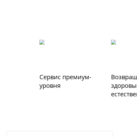
Сервис премиум-
Возвращ
уровня
здоровы
естеств