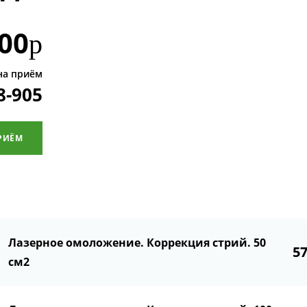
00
р
на приём
8-905
РИЁМ
Лазерное омоложение. Коррекция стрий. 50
5
см2