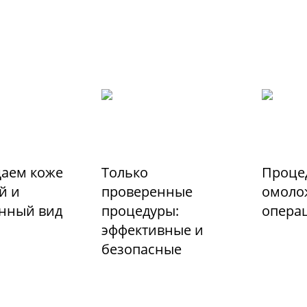
аем коже
Только
Проце
й и
проверенные
омоло
енный вид
процедуры:
опера
эффективные и
безопасные