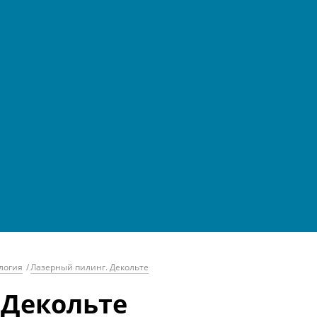
логия
/
Лазерный пилинг. Декольте
 Декольте