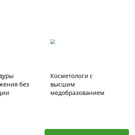
дуры
Косметологи с
жения без
высшим
ции
медобразованием