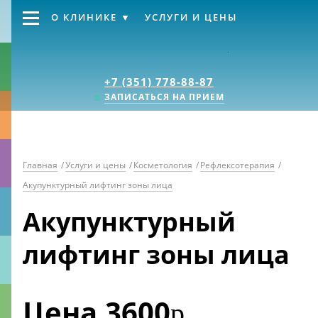
О КЛИНИКЕ
УСЛУГИ И ЦЕНЫ
Клиника «Источник
+7 (351) 778-88-87
ЗАПИСАТЬСЯ НА ПРИЕМ
Главная
/
Услуги и цены
/
Косметология
/
Рефлексотерапия
/
Акупунктурный лифтинг зоны лица
Акупунктурный
лифтинг зоны лица
Цена
3600
р