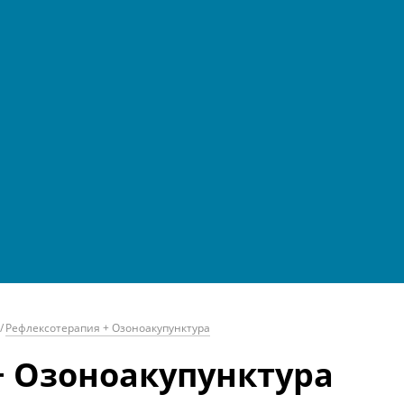
/
Рефлексотерапия + Озоноакупунктура
+ Озоноакупунктура