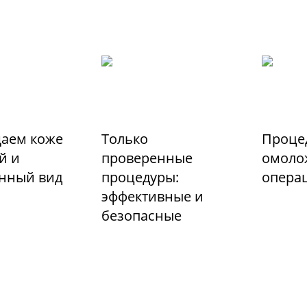
аем коже
Только
Проце
й и
проверенные
омоло
енный вид
процедуры:
опера
эффективные и
безопасные