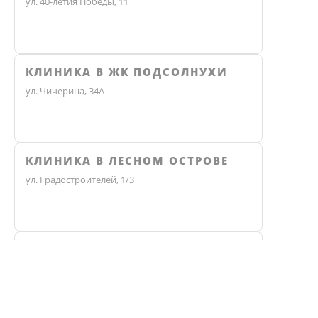
ул. 40-летия Победы, 11
КЛИНИКА В ЖК ПОДСОЛНУХИ
ул. Чичерина, 34А
КЛИНИКА В ЛЕСНОМ ОСТРОВЕ
ул. Градостроителей, 1/3
КЛИНИКА ЭКО
Не нашли ответ? Звоните, мы 
Челябинск, улица Чичерина, 36В