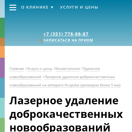
О КЛИНИКЕ
УСЛУГИ И ЦЕНЫ
Клиника «Источник
+7 (351) 778-88-87
ЗАПИСАТЬСЯ НА ПРИЕМ
Главная
/
Услуги и цены
/
Косметология
/
Удаление
новообразований
/
Лазерное удаление доброкачественных
новообразований на аппарате Acupulse (размером более 5 мм)
Лазерное удаление
доброкачественных
новообразований