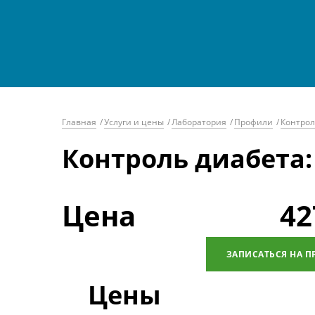
Главная
/
Услуги и цены
/
Лаборатория
/
Профили
/
Контрол
Контроль диабета
Цена
42
ЗАПИСАТЬСЯ НА П
Цены