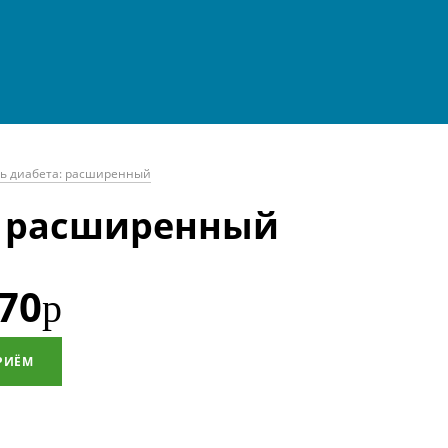
ь диабета: расширенный
: расширенный
70
р
РИЁМ