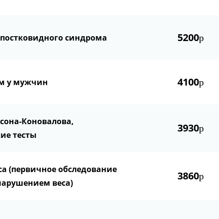
5200
 постковидного синдрома
р
4100
м у мужчин
р
сона-Коновалова,
3930
р
ие тесты
а (первичное обследование
3860
р
нарушением веса)