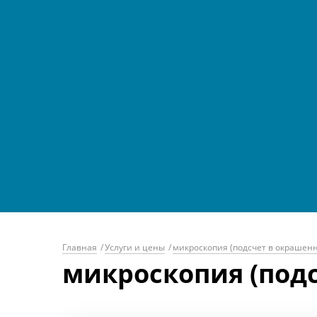
Главная
/
Услуги и цены
/
микроскопия (подсчет в окрашен
микроскопия (под