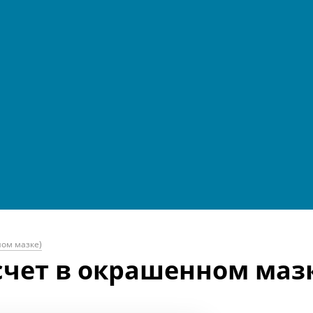
ном мазке)
счет в окрашенном маз