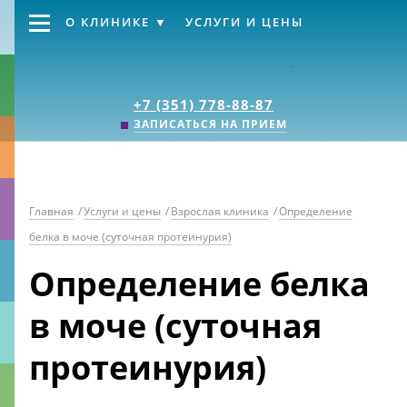
О КЛИНИКЕ
УСЛУГИ И ЦЕНЫ
Клиника «Источник
+7 (351) 778-88-87
ЗАПИСАТЬСЯ НА ПРИЕМ
Главная
/
Услуги и цены
/
Взрослая клиника
/
Определение
белка в моче (суточная протеинурия)
Определение белка
в моче (суточная
протеинурия)