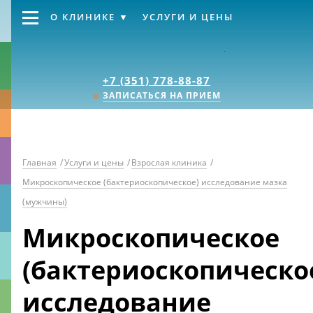
О КЛИНИКЕ
УСЛУГИ И ЦЕНЫ
Клиника «Источник
+7 (351) 778-88-87
ЗАПИСАТЬСЯ НА ПРИЕМ
Главная
/
Услуги и цены
/
Взрослая клиника
/
Микроскопическое (бактериоскопическое) исследование мазка
(мужчины)
Микроскопическое
(бактериоскопическо
исследование