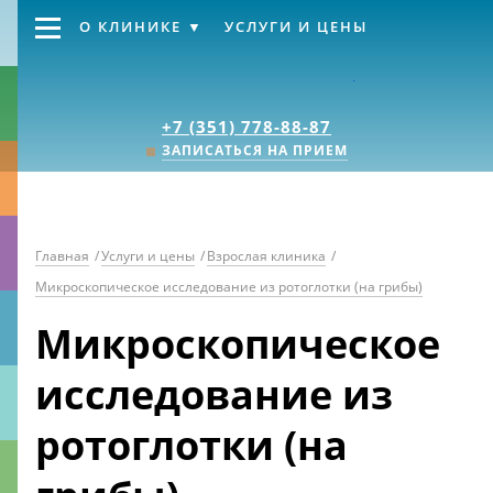
О КЛИНИКЕ
УСЛУГИ И ЦЕНЫ
Клиника «Источник
+7 (351) 778-88-87
ЗАПИСАТЬСЯ НА ПРИЕМ
Главная
/
Услуги и цены
/
Взрослая клиника
/
Микроскопическое исследование из ротоглотки (на грибы)
Микроскопическое
исследование из
ротоглотки (на