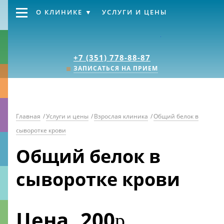
О КЛИНИКЕ
УСЛУГИ И ЦЕНЫ
Клиника «Источник
+7 (351) 778-88-87
ЗАПИСАТЬСЯ НА ПРИЕМ
Главная
/
Услуги и цены
/
Взрослая клиника
/
Общий белок в
сыворотке крови
Общий белок в
сыворотке крови
Цена
200
р