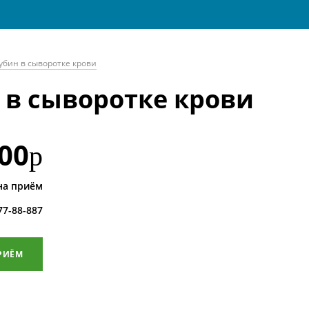
бин в сыворотке крови
в сыворотке крови
00
р
на приём
 77-88-887
РИЁМ