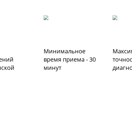
Минимальное
Макси
ений
время приема - 30
точно
ской
минут
диагн