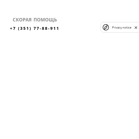
СКОРАЯ ПОМОЩЬ
+7 (351) 77-88-911
Privacy notice
✕
ли
ЗАКАЗАТЬ ЗВОНОК
ВЫЗВАТЬ СКОРУЮ
MAX
Вконтакте
Одноклассники
НЫХ
ЛИЦЕНЗИЯ №
ЛО-74-01-004408 ОТ