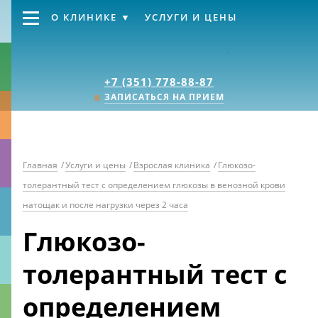
О КЛИНИКЕ
УСЛУГИ И ЦЕНЫ
Клиника «Источник
+7 (351) 778-88-87
ЗАПИСАТЬСЯ НА ПРИЕМ
Главная
/
Услуги и цены
/
Взрослая клиника
/
Глюкозо-
толерантный тест с определением глюкозы в венозной крови
натощак и после нагрузки через 2 часа
Глюкозо-
толерантный тест с
определением