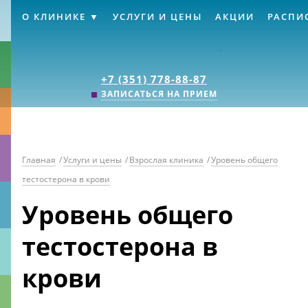
О КЛИНИКЕ
УСЛУГИ И ЦЕНЫ
АКЦИИ
РАСПИ
Клиника «Источник
+7 (351) 778-88-87
ЗАПИСАТЬСЯ НА ПРИЕМ
Главная
/
Услуги и цены
/
Взрослая клиника
/
Уровень общего
тестостерона в крови
Уровень общего
тестостерона в
крови