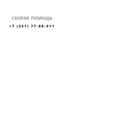
СКОРАЯ ПОМОЩЬ
+7 (351) 77-88-911
✕
ли
ЗАКАЗАТЬ ЗВОНОК
ВЫЗВАТЬ СКОРУЮ
MAX
Вконтакте
Одноклассники
НЫХ
ЛИЦЕНЗИЯ №
ЛО-74-01-004408 ОТ