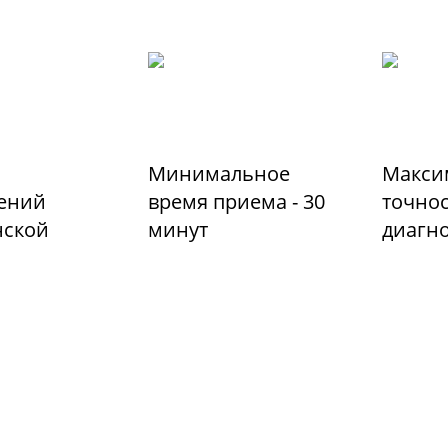
Минимальное
Макси
ений
время приема - 30
точно
ской
минут
диагн