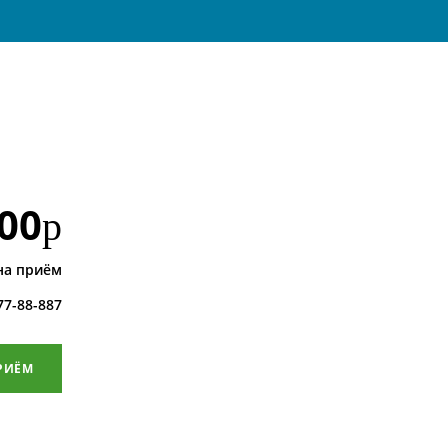
00
р
на приём
 77-88-887
РИЁМ