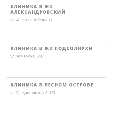
КЛИНИКА В ЖК
АЛЕКСАНДРОВСКИЙ
ул. 40-летия Победы, 11
КЛИНИКА В ЖК ПОДСОЛНУХИ
ул. Чичерина, 34А
КЛИНИКА В ЛЕСНОМ ОСТРОВЕ
ул. Градостроителей, 1/3
КЛИНИКА ЭКО
Не нашли ответ? Звоните, мы 
Челябинск, улица Чичерина, 36В