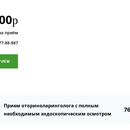
00
р
на приём
 77-88-887
РИЁМ
Прием оториноларинголога с полным
7
необходимым эндоскопическим осмотром