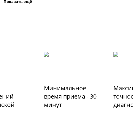
Показать ещё
Минимальное
Макси
ений
время приема - 30
точно
ской
минут
диагн