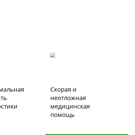
мальная
Скорая и
сть
неотложная
остики
медицинская
помощь