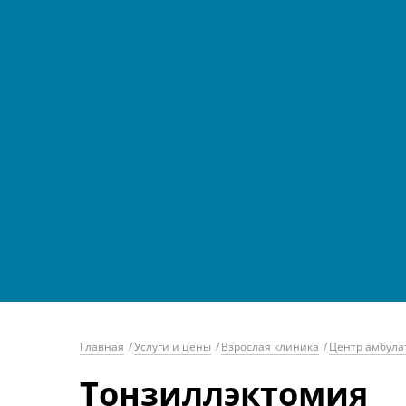
Главная
/
Услуги и цены
/
Взрослая клиника
/
Центр амбула
Тонзиллэктомия