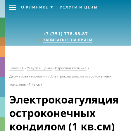
О КЛИНИКЕ
УСЛУГИ И ЦЕНЫ
Клиника «Источник
+7 (351) 778-88-87
ЗАПИСАТЬСЯ НА ПРИЕМ
Главная
/
Услуги и цены
/
Взрослая клиника
/
Дерматовенерология
/
Электрокоагуляция остроконечных
кондилом (1 кв.см)
Электрокоагуляция
остроконечных
кондилом (1 кв.см)