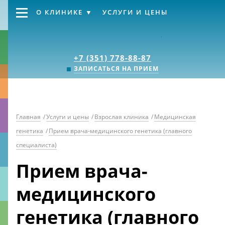
О КЛИНИКЕ
УСЛУГИ И ЦЕНЫ
Клиника «Источник
+7 (351) 778-88-87
ЗАПИСАТЬСЯ НА ПРИЕМ
Главная
/
Услуги и цены
/
Взрослая клиника
/
Медицинская
генетика
/
Прием врача-медицинского генетика (главного
специалиста)
Прием врача-
медицинского
генетика (главного