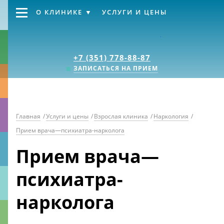
О КЛИНИКЕ
УСЛУГИ И ЦЕНЫ
Клиника «Источник
+7 (351) 778-88-87
ЗАПИСАТЬСЯ НА ПРИЕМ
Главная
/
Услуги и цены
/
Взрослая клиника
/
Наркология
/
Прием врача—психиатра-нарколога
Прием врача—
психиатра-
нарколога