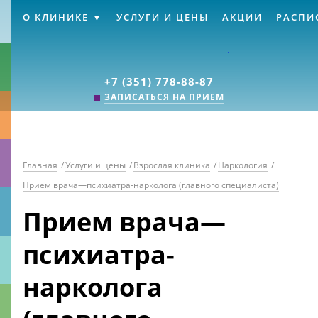
О КЛИНИКЕ
УСЛУГИ И ЦЕНЫ
АКЦИИ
РАСПИ
Клиника «Источник
+7 (351) 778-88-87
ЗАПИСАТЬСЯ НА ПРИЕМ
Главная
/
Услуги и цены
/
Взрослая клиника
/
Наркология
/
Прием врача—психиатра-нарколога (главного специалиста)
Прием врача—
психиатра-
нарколога