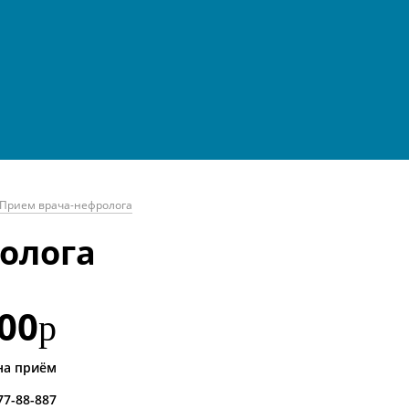
Прием врача-нефролога
олога
00
р
на приём
 77-88-887