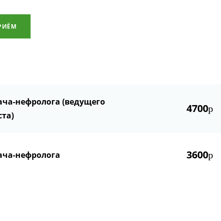
РИЁМ
ача-нефролога (ведущего
4700
р
та)
3600
ача-нефролога
р