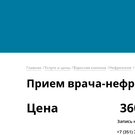
Главная
/
Услуги и цены
/
Взрослая клиника
/
Нефрология
/
Прием врача-нефр
Цена
36
Запись 
+7 (351)