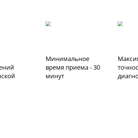
Минимальное
Макси
ений
время приема - 30
точно
ской
минут
диагн