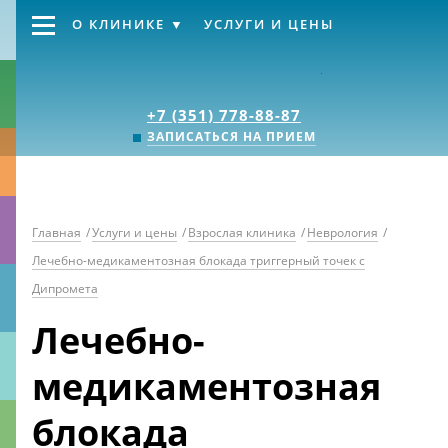
О КЛИНИКЕ
УСЛУГИ И ЦЕНЫ
Клиника «Источник
+7 (351) 778-88-87
ЗАПИСАТЬСЯ НА ПРИЕМ
Главная
/
Услуги и цены
/
Взрослая клиника
/
Неврология
/
Лечебно-медикаментозная блокада триггерный точек с
Дипромета
Лечебно-
медикаментозная
блокада