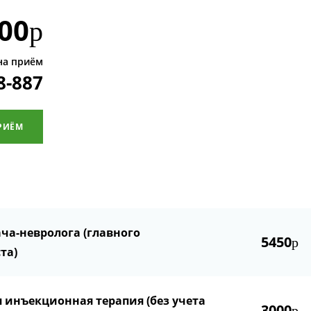
00
р
на приём
8-887
РИЁМ
ча-невролога (главного
5450
р
та)
 инъекционная терапия (без учета
3000
р