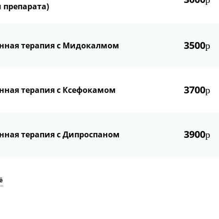
 препарата)
3500
нная терапия с Мидокалмом
р
3700
ная терапия с Ксефокамом
р
3900
ная терапия с Дипроспаном
р
ё