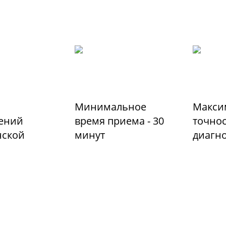
Минимальное
Макси
ений
время приема - 30
точно
ской
минут
диагн