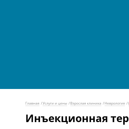
Главная
/
Услуги и цены
/
Взрослая клиника
/
Неврология
/
Инъекционная те