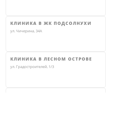
КЛИНИКА В ЖК ПОДСОЛНУХИ
ул. Чичерина, 34А
КЛИНИКА В ЛЕСНОМ ОСТРОВЕ
ул. Градостроителей, 1/3
КЛИНИКА ЭКО
Не нашли ответ? Звоните, мы 
Челябинск, улица Чичерина, 36В